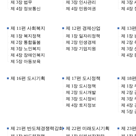
제 3장 법무
제 3장 인사관리
제 3장
제 4장 정보통신
제 4장 민원여권
제 4장
제 11편 사회복지
제 12편 경제산업
제 13
제 1장 복지정책
제 1장 일자리정책
제 1장
제 2장 통합돌봄
제 2장 민생경제
제 2장
제 3장 노인복지
제 3장 기업지원
제 3장
제 4장 장애인복지
제 4장
제 5장 아동보육
제 16편 도시기획
제 17편 도시정책
제 18
제 1장 도시정책
제 1장
제 2장 도시개발
제 2장
제 3장 도시정비
제 3장
제 4장 토지정보
제 4장
제 5장
제 21편 반도체경쟁력강화
제 22편 미래도시기획
제 23