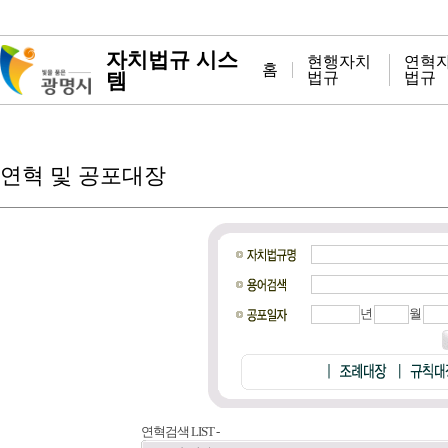
자치법규 시스
현행자치
연혁
홈
템
법규
법규
연혁 및 공포대장
년
월
연혁검색 LIST -