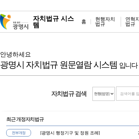
자치법규 시스
현행자치
연혁
홈
템
법규
법규
안녕하세요
광명시 자치법규 원문열람 시스템
입니다
자치법규 검색
최근 개정자치법규
[
광명시 행정기구 및 정원 조례
]
전부개정